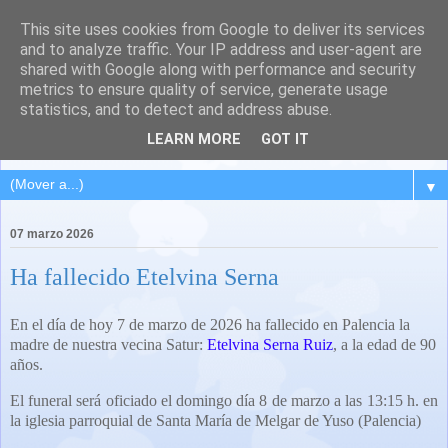
This site uses cookies from Google to deliver its services
QUINTANA DEL PUENTE
and to analyze traffic. Your IP address and user-agent are
shared with Google along with performance and security
(Palencia)
metrics to ensure quality of service, generate usage
statistics, and to detect and address abuse.
Pueblo del Cerrato palentino
LEARN MORE
GOT IT
▼
07 marzo 2026
Ha fallecido Etelvina Serna
En el día de hoy 7 de marzo de 2026 ha fallecido en Palencia la
madre de nuestra vecina Satur:
Etelvina Serna Ruiz
, a la edad de 90
años.
El funeral será oficiado el domingo día 8 de marzo a las 13:15 h. en
la iglesia parroquial de Santa María de Melgar de Yuso (Palencia)