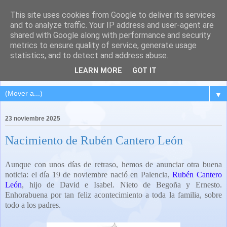
This site uses cookies from Google to deliver its services
QUINTANA DEL PUENTE
and to analyze traffic. Your IP address and user-agent are
shared with Google along with performance and security
(Palencia)
metrics to ensure quality of service, generate usage
statistics, and to detect and address abuse.
Pueblo del Cerrato palentino
LEARN MORE
GOT IT
▼
23 noviembre 2025
Nacimiento de Rubén Cantero León
Aunque con unos días de retraso, hemos de anunciar otra buena
noticia: el día 19 de noviembre nació en Palencia,
Rubén Cantero
León
, hijo de David e Isabel. Nieto de Begoña y Ernesto.
Enhorabuena por tan feliz acontecimiento a toda la familia, sobre
todo a los padres.