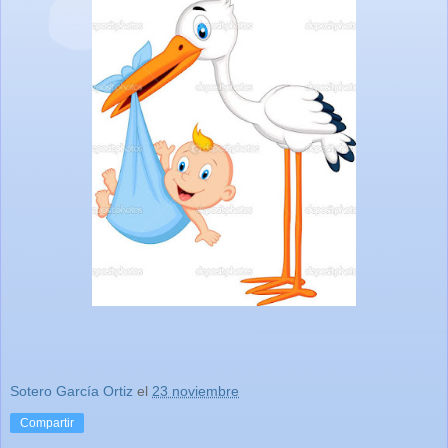
Sotero García Ortiz
el
23 noviembre
Compartir