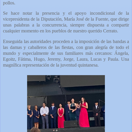
pollos.
Se hace notar la presencia y el apoyo incondicional de la
vicepresidenta de la Diputación, María José de la Fuente, que dirige
unas palabras a la concurrencia, siempre dispuesta a compartir
cualquier momento en los pueblos de nuestro querido Cerrato.
Enseguida las autoridades proceden a la imposición de las bandas a
las damas y caballeros de las fiestas, con gran alegría de todo el
mundo y especialmente de sus familiares más cercanos: Ángela,
Egoitz, Fátima, Hugo, Jeremy, Jorge, Laura, Lucas y Paula. Una
magnífica representación de la juventud quintanesa.