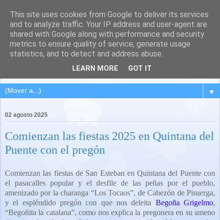
This site uses cookies from Google to deliver its services
QUINTANA DEL PUENTE
and to analyze traffic. Your IP address and user-agent are
shared with Google along with performance and security
(Palencia)
metrics to ensure quality of service, generate usage
statistics, and to detect and address abuse.
Pueblo del Cerrato palentino
LEARN MORE
GOT IT
▼
02 agosto 2025
Comienzan las fiestas 2025 en Quintana del
Puente con el pregón
Comienzan las fiestas de San Esteban en Quintana del Puente con
el pasacalles popular y el desfile de las peñas por el pueblo,
amenizado por la charanga “Los Tocaos”, de Cabezón de Pisuerga,
y el espléndido pregón con que nos deleita
Begoña Grigelmo
,
“Begoñita la catalana”, como nos explica la pregonera en su ameno