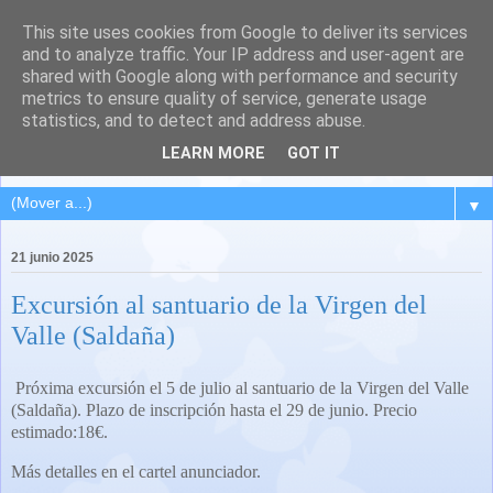
This site uses cookies from Google to deliver its services
QUINTANA DEL PUENTE
and to analyze traffic. Your IP address and user-agent are
shared with Google along with performance and security
(Palencia)
metrics to ensure quality of service, generate usage
statistics, and to detect and address abuse.
Pueblo del Cerrato palentino
LEARN MORE
GOT IT
▼
21 junio 2025
Excursión al santuario de la Virgen del
Valle (Saldaña)
Próxima excursión el 5 de julio al santuario de la Virgen del Valle
(Saldaña). Plazo de inscripción hasta el 29 de junio. Precio
estimado:18€.
Más detalles en el cartel anunciador.