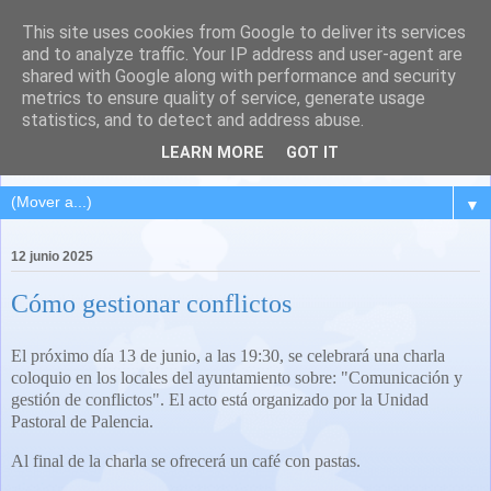
This site uses cookies from Google to deliver its services
QUINTANA DEL PUENTE
and to analyze traffic. Your IP address and user-agent are
shared with Google along with performance and security
(Palencia)
metrics to ensure quality of service, generate usage
statistics, and to detect and address abuse.
Pueblo del Cerrato palentino
LEARN MORE
GOT IT
▼
12 junio 2025
Cómo gestionar conflictos
El próximo día 13 de junio, a las 19:30, se celebrará una charla
coloquio en los locales del ayuntamiento sobre: "Comunicación y
gestión de conflictos". El acto está organizado por la Unidad
Pastoral de Palencia.
Al final de la charla se ofrecerá un café con pastas.