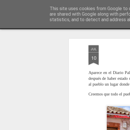
QUINTANA DEL PUENTE (Palenc
This site uses cookies from Google to d
are shared with Google along with perf
statistics, and to detect and address a
Timeslide
Pages
AUG
4
JUL
10
Aparece en el Diario Pale
después de haber estado 
al pueblo un lugar donde 
Creemos que todo el pueb