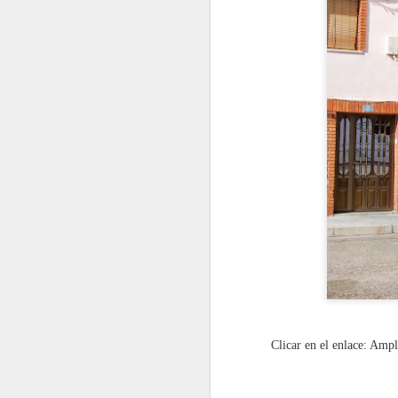
¡Vecinos y amigos, ya está aquí la es
Semana Cultural de Quintana del Pue
una gran edición repleta de momentos
y diversión para todas las edades.
JUL
19
Clicar en el enlace: Ampl