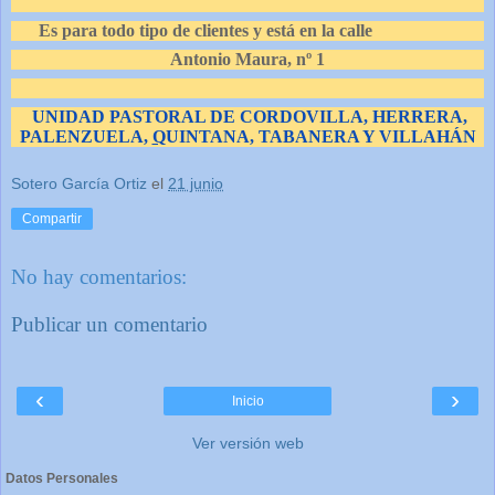
Es para todo tipo de clientes y está en la calle
Antonio Maura, nº 1
UNIDAD PASTORAL DE CORDOVILLA, HERRERA,
PALENZUELA,
Q
UINTANA, TABANERA Y VILLAHÁN
Sotero García Ortiz
el
21 junio
Compartir
No hay comentarios:
Publicar un comentario
‹
›
Inicio
Ver versión web
Datos Personales