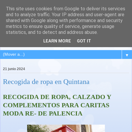
This site uses cookies from Google to deliver its services
QUINTANA DEL PUENTE
and to analyze traffic. Your IP address and user-agent are
shared with Google along with performance and security
(Palencia)
metrics to ensure quality of service, generate usage
statistics, and to detect and address abuse.
Pueblo del Cerrato palentino
LEARN MORE
GOT IT
▼
21 junio 2024
Recogida de ropa en Quintana
RECOGIDA DE ROPA, CALZADO Y
COMPLEMENTOS PARA CARITAS
MODA RE- DE PALENCIA