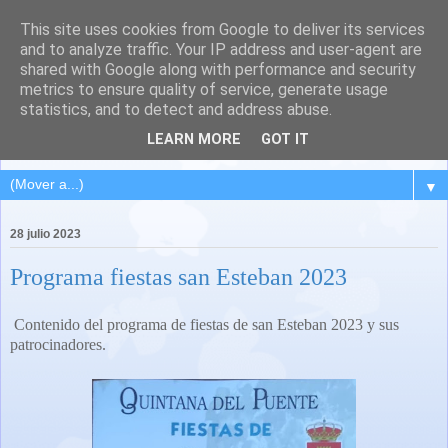
This site uses cookies from Google to deliver its services
QUINTANA DEL PUENTE
and to analyze traffic. Your IP address and user-agent are
shared with Google along with performance and security
(Palencia)
metrics to ensure quality of service, generate usage
statistics, and to detect and address abuse.
Pueblo del Cerrato palentino
LEARN MORE
GOT IT
▼
28 julio 2023
Programa fiestas san Esteban 2023
Contenido del programa de fiestas de san Esteban 2023 y sus
patrocinadores.