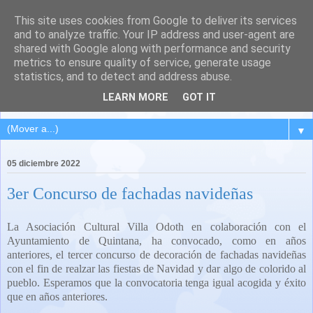
This site uses cookies from Google to deliver its services
QUINTANA DEL PUENTE
and to analyze traffic. Your IP address and user-agent are
shared with Google along with performance and security
(Palencia)
metrics to ensure quality of service, generate usage
statistics, and to detect and address abuse.
Pueblo del Cerrato palentino
LEARN MORE
GOT IT
▼
05 diciembre 2022
3er Concurso de fachadas navideñas
La Asociación Cultural Villa Odoth en colaboración con el
Ayuntamiento de Quintana, ha convocado, como en años
anteriores, el tercer concurso de decoración de fachadas navideñas
con el fin de realzar las fiestas de Navidad y dar algo de colorido al
pueblo. Esperamos que la convocatoria tenga igual acogida y éxito
que en años anteriores.