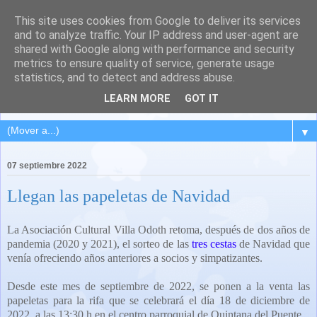
This site uses cookies from Google to deliver its services
QUINTANA DEL PUENTE
and to analyze traffic. Your IP address and user-agent are
shared with Google along with performance and security
(Palencia)
metrics to ensure quality of service, generate usage
statistics, and to detect and address abuse.
Pueblo del Cerrato palentino
LEARN MORE
GOT IT
▼
07 septiembre 2022
Llegan las papeletas de Navidad
La Asociación Cultural Villa Odoth retoma, después de dos años de
pandemia (2020 y 2021), el sorteo de las
tres cestas
de Navidad que
venía ofreciendo años anteriores a socios y simpatizantes.
Desde este mes de septiembre de 2022, se ponen a la venta las
papeletas para la rifa que se celebrará el día 18 de diciembre de
2022, a las 13:30 h en el centro parroquial de Quintana del Puente.