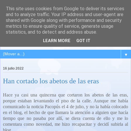
This site uses cookies from Google to deliver its services
QUINTANA DEL PUENTE
and to analyze traffic. Your IP address and user-agent are
shared with Google along with performance and security
(Palencia)
metrics to ensure quality of service, generate usage
statistics, and to detect and address abuse.
Pueblo del Cerrato palentino
LEARN MORE
GOT IT
▼
16 julio 2022
Han cortado los abetos de las eras
Hace ya casi una quincena que cortaron los abetos de las eras,
porque estaban levantando el piso de la calle. Aunque me había
comunicado la noticia Pacopús el 4 de julio, y no la había colocado
en el blog, el hecho de que llamara la atención a alguien que hacía
tiempo que no pasaba por allí, se diera cuenta de ello y me lo
comentara como novedad, me hizo recapacitar y decidí subirla al
blog.