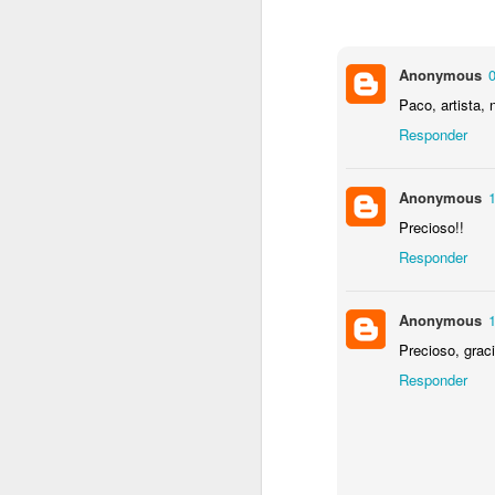
NOV
Anonymous
0
24
Paco, artista, 
Responder
Anonymous
1
Precioso!!
Responder
Anonymous
1
Precioso, grac
Responder
¡Saludos a todos los vecinos de Quint
Ya está en marcha la cesta de navida
queremos que todos forméis parte de e