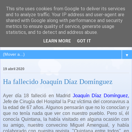
This site uses cookies from Google to deliver its services
QUINTANA DEL PUENTE
and to analyze traffic. Your IP address and user-agent are
shared with Google along with performance and security
(Palencia)
metrics to ensure quality of service, generate usage
statistics, and to detect and address abuse.
Pueblo del Cerrato palentino
LEARN MORE
GOT IT
▼
19 abril 2020
Ha fallecido Joaquín Díaz Domínguez
Ayer día 18 falleció en Madrid
Joaquín Díaz Domínguez,
Jefe de Cirugía del Hospital la Paz víctima del coronavirus a
la edad de 67 años. Algunos pensarán que no lo conocían y
que no tenía nada que ver con nuestro pueblo. Pero sí, él
conocía Quintana, la había visitado en alguna ocasión con
su amigo, nuestro convecino Miguel Amengual, y había
colaborado con nuestra revista, "Quintana entre todos", en