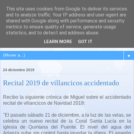
This site uses cookies from Google to deliver its services
QUINTANA DEL PUENTE
and to analyze traffic. Your IP address and user-agent are
shared with Google along with performance and security
(Palencia)
metrics to ensure quality of service, generate usage
statistics, and to detect and address abuse.
Pueblo del Cerrato palentino
LEARN MORE
GOT IT
▼
24 diciembre 2019
Recital 2019 de villancicos accidentado
Recibo la siguiente crónica de Miguel sobre el accidentado
recital de villancicos de Navidad 2019:
"El pasado sábado 21 de diciembre, a la luz de las velas, se
celebra un nuevo recital de la Coral Santa Lucía en la
iglesia de Quintana del Puente. El nivel del agua del
Arlanza sube sin control hasta inundar la ribera. El apagón