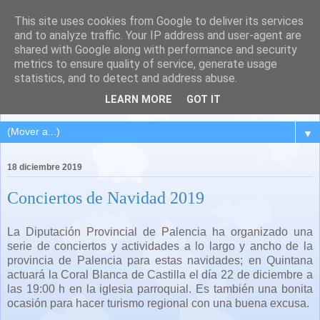
This site uses cookies from Google to deliver its services
QUINTANA DEL PUENTE
and to analyze traffic. Your IP address and user-agent are
shared with Google along with performance and security
(Palencia)
metrics to ensure quality of service, generate usage
statistics, and to detect and address abuse.
Pueblo del Cerrato palentino
LEARN MORE
GOT IT
▼
18 diciembre 2019
Conciertos de Navidad 2019
La Diputación Provincial de Palencia ha organizado una
serie de conciertos y actividades a lo largo y ancho de la
provincia de Palencia para estas navidades; en Quintana
actuará la Coral Blanca de Castilla el día 22 de diciembre a
las 19:00 h en la iglesia parroquial. Es también una bonita
ocasión para hacer turismo regional con una buena excusa.