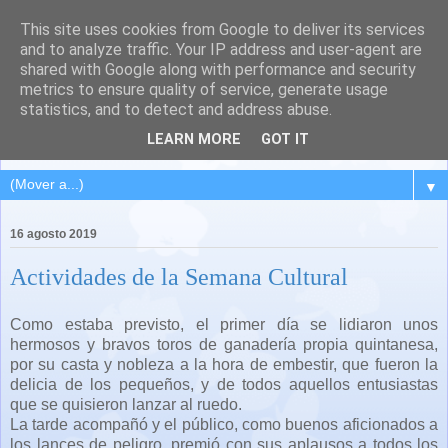
This site uses cookies from Google to deliver its services
QUINTANA DEL PUENTE
and to analyze traffic. Your IP address and user-agent are
shared with Google along with performance and security
(Palencia)
metrics to ensure quality of service, generate usage
statistics, and to detect and address abuse.
Pueblo del Cerrato palentino
LEARN MORE
GOT IT
▼
16 agosto 2019
Actividades de la Semana Cultural
Como estaba previsto, el primer día se lidiaron unos
hermosos y bravos toros de ganadería propia quintanesa
,
por su casta y nobleza a la hora de embestir,
que fueron la
delicia de los pequeños, y de todos aquellos entusiastas
que se quisieron lanzar al ruedo.
La tarde acompañó y el público, como buenos aficionados a
los lances de peligro, premió con sus aplausos a todos los