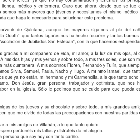
En e
Quin
con el arrastre y aporte de abundante vegetación
León
a, tienda, médico y enfermera. Claro que ahora, desde que se fue 
falle
Cavia
a la deriva y at
2026
nuest
local
s somos más mayores que jóvenes y necesitamos el mismo médico to
Hace
Ruiz,
las 
PP.
nda que haga lo necesario para solucionar este problema.
Un piloto de eurofighter quintanés
Burgo
"Guí
nues
hija 
El fu
mese
PSO
Por s
Aparece hoy, 8 de abril, en el periódico "La
Migue
8 de 
porvenir de Quintana, aunque los mayores sigamos al pie del ca
amant
Razón" la foto de unos aviones de combate
El colegio de Torquemada en Quintana del Puente
VOX.
Villa Odoth”, que tantos lugares nos ha hecho recorrer y tantos buen
"eurofighter" del ejército del aire español, uno de
El es
Adri 
los cuales está pilotado por el teniente de
a “Asociación de Jubilados San Esteban”, con la que hacemos estupenda
colab
s horas de
el de
aviación Álvaro Ibeas Chavarino, hijo de Conchi
Pale
uintana ha
Palen
Chavarino y José Luis Ibeas.
palen
o de Torquemada.
de se
s gracias a mi compañero de vida, mi amor, a la luz de mis ojos, al
de s
nte para ellos
Juan
A mis dos hijas y mis yernos y sobre todo, a mis tres soles, que son mi
comar
os padres de
Sant
de su
 la más quintanera. A mis sobrinos Floren, Fernando y Tulín, que siem
niños Silvia, Samuel, Paula, Nacho y Hugo. A mi niño Ismael, que tan
dos que ya no están, mi hermano y mi Carmencilla, a la que tanto ech
amo, Don Jesús, gran persona, trabajador y optimista, que nos h
labor en la iglesia. Sólo le pedimos que se cuide para que pueda 
Ha f
Corte de tráfico en el puente de piedra de Quintana
Este
Nuestro antiguo puente de piedra (que NO es
falle
migas de los jueves y su chocolate y sobre todo, a mis grandes amig
Ha f
romano, sino de estilo renacentista -1549-
Orte
cen que me olvide de todas las preocupaciones con nuestras partidas d
1562-), permanecerá cerrado al tráfico y al
El dí
en Q
tránsito peatonal de forma temporal por motivos
Aurea
de seguridad.
que 
El fu
r a mis amigos de Villahán, a lo que tanto quiero.
Lleg
Mari
Puent
vísp
spero perdonéis mis fallos y disfrutéis de mi alegría.
h. en
Cielo arrebolado en Quintana del Puente
de l
Nues
a persona que soy hoy con tanto cariño.
Hace 
niebl
famil
Para 