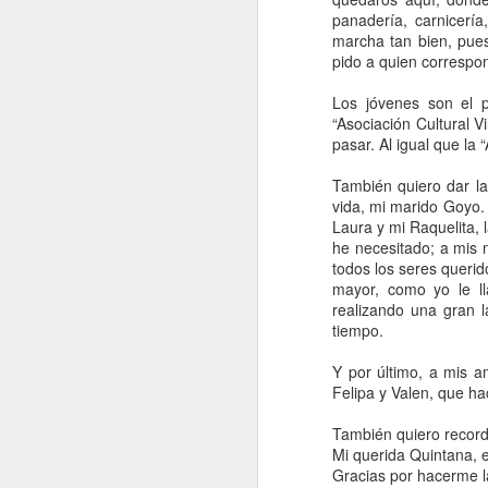
panadería, carnicerí
marcha tan bien, pue
pido a quien correspo
Los jóvenes son el 
“Asociación Cultural 
pasar. Al igual que l
Buenas días a todos. Aunque con una
retraso escribo para contar que hoy Q
recibido a todos los niños del colegi
También quiero dar la
Hay un programa muy chulo e interesa
vida, mi marido Goyo. 
donde vamos a colaborar muchos de l
los niñ@s de Quintana.
Laura y mi Raquelita,
he necesitado; a mis 
todos los seres queri
mayor, como yo le ll
realizando una gran 
FEB
tiempo.
17
Y por último, a mis a
Felipa y Valen, que ha
También quiero recorda
Mi querida Quintana, e
Gracias por hacerme l