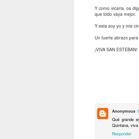
Y como vicaria, os di
que todo vaya mejor.
Y esta soy yo y mis c
Un fuerte abrazo para
¡VIVA SAN ESTEBAN!
En el día de hoy, 17 de febrero de 2026
en Burgos Francisco Javier Chavarino 
edad de 66 años.
El funeral se oficiará mañana día 18 de
miércoles, en la iglesia parroquial de 
Puente a las 17:30 h.
Para más detalles ver esquela.
Anonymous
0
Qué grande er
Quintana, viva
Responder
DEC