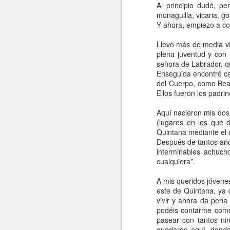
Al principio dudé, p
monaguilla, vicaria, g
Y ahora, empiezo a con
Llevo más de media vi
Con unos días de retraso comunicamo
noticia: que el miércoles, 15 de julio d
plena juventud y con 
nieto de Begoña la panadera; se llam
señora de Labrador, q
Cantero Espina hijo de Jorge y Laura. 
mismo nombre que su abuelo.
Enseguida encontré ca
del Cuerpo, como Bea 
Ellos fueron los padrin
Aquí nacieron mis dos 
APR
(lugares en los que 
21
Quintana mediante el e
Después de tantos año
interminables achuch
cualquiera”.
A mis queridos jóvene
este de Quintana, ya
vivir y ahora da pena
podéis contarme como 
pasear con tantos ni
quedaros aquí, donde 