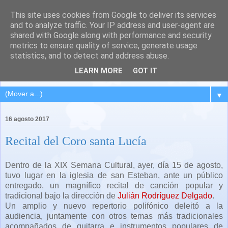
This site uses cookies from Google to deliver its services
QUINTANA DEL PUENTE
and to analyze traffic. Your IP address and user-agent are
shared with Google along with performance and security
(Palencia)
metrics to ensure quality of service, generate usage
statistics, and to detect and address abuse.
Pueblo del Cerrato palentino
LEARN MORE
GOT IT
▼
16 agosto 2017
Recital del Coro santa Lucía
Dentro de la XIX Semana Cultural, ayer, día 15 de agosto,
tuvo lugar en la iglesia de san Esteban, ante un público
entregado, un magnífico recital de canción popular y
tradicional bajo la dirección de
Julián Rodríguez Delgado
.
Un amplio y nuevo repertorio polifónico deleitó a la
audiencia, juntamente con otros temas más tradicionales
acompañados de guitarra e instrumentos populares de