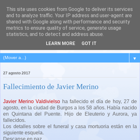
This site uses cookies from Google to deliver its services
QUINTANA DEL PUENTE
and to analyze traffic. Your IP address and user-agent are
shared with Google along with performance and security
(Palencia)
metrics to ensure quality of service, generate usage
statistics, and to detect and address abuse.
Pueblo del Cerrato palentino
LEARN MORE
GOT IT
▼
27 agosto 2017
Fallecimiento de Javier Merino
Javier Merino Valdivielso
ha fallecido el día de hoy, 27 de
agosto, en la ciudad de Burgos a los 58 años. Había nacido
en Quintana del Puente. Hijo de Eleuterio y Aurora, ya
fallecidos.
Los detalles sobre el funeral y casa mortuoria están en la
siguiente esquela.
Descanse en paz.