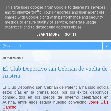
This site uses cookies from Google to deliver its services
QUINTANA DEL PUENTE
and to analyze traffic. Your IP address and user-agent are
shared with Google along with performance and security
(Palencia)
metrics to ensure quality of service, generate usage
statistics, and to detect and address abuse.
Pueblo del Cerrato palentino
LEARN MORE
GOT IT
▼
30 marzo 2017
El Club Deportivo san Cebrián de vuelta de
Austria
El Club Deportivo san Cebrián de Palencia ha sido noticia
estos días en la prensa local por los éxitos deportivos
conseguidos en los juegos de invierno celebrados en
Austria, entre ellos estaba nuestro convecino
Jorge Sáiz
Cancho
.