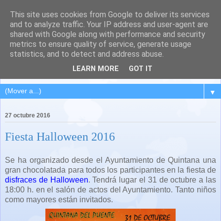
This site uses cookies from Google to deliver its services
QUINTANA DEL PUENTE
and to analyze traffic. Your IP address and user-agent are
shared with Google along with performance and security
(Palencia)
metrics to ensure quality of service, generate usage
statistics, and to detect and address abuse.
Pueblo del Cerrato palentino
LEARN MORE
GOT IT
▼
27 octubre 2016
Fiesta Halloween 2016
Se ha organizado desde el Ayuntamiento de Quintana una
gran chocolatada para todos los participantes en la fiesta de
disfraces de Halloween
. Tendrá lugar el 31 de octubre a las
18:00 h. en el salón de actos del Ayuntamiento. Tanto niños
como mayores están invitados.