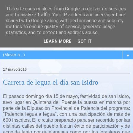
This site uses cookies from Google to deliver its services
QUINTANA DEL PUENTE
and to analyze traffic. Your IP address and user-agent are
shared with Google along with performance and security
(Palencia)
metrics to ensure quality of service, generate usage
statistics, and to detect and address abuse.
Pueblo del Cerrato palentino
LEARN MORE
GOT IT
▼
17 mayo 2016
Carrera de legua el día san Isidro
El pasado domingo día 15 de mayo, festividad de san Isidro,
tuvo lugar en Quintana del Puente la puesta en marcha por
parte de la Diputación Provincial de Palencia del programa:
"Palencia legua a legua", con una participación de más de
600 inscritos. El circuito preparado para ser recorrido por las
distintas calles del pueblo fue un éxito de participación y de
acogida tanto por quintaneses como por los forasteros que