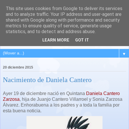
This site uses cookies from Google to deliver its services
QUINTANA DEL PUENTE
and to analyze traffic. Your IP address and user-agent are
shared with Google along with performance and security
(Palencia)
metrics to ensure quality of service, generate usage
statistics, and to detect and address abuse.
Pueblo del Cerrato palentino
LEARN MORE
GOT IT
▼
20 diciembre 2015
Nacimiento de Daniela Cantero
Ayer 19 de diciembre nació en Quintana
Daniela Cantero
Zarzosa
, hija de Juanjo Cantero Villarroel y Sonia Zarzosa
Álvarez. Enhorabuena a los padres y a toda la familia por
esta buena noticia.